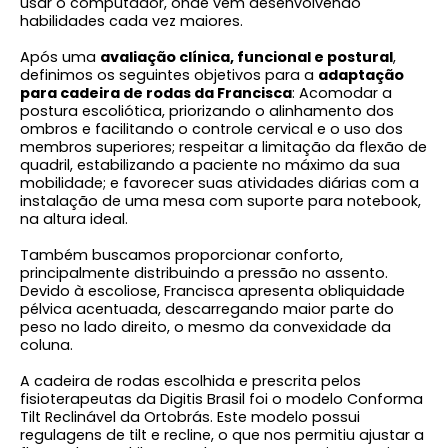
usar o computador, onde vem desenvolvendo
habilidades cada vez maiores.
Após uma
avaliação clínica, funcional e postural
,
definimos os seguintes objetivos para a
adaptação
para cadeira de rodas da Francisca
: Acomodar a
postura escoliótica, priorizando o alinhamento dos
ombros e facilitando o controle cervical e o uso dos
membros superiores; respeitar a limitação da flexão de
quadril, estabilizando a paciente no máximo da sua
mobilidade; e favorecer suas atividades diárias com a
instalação de uma mesa com suporte para notebook,
na altura ideal.
Também buscamos proporcionar conforto,
principalmente distribuindo a pressão no assento.
Devido à escoliose, Francisca apresenta obliquidade
pélvica acentuada, descarregando maior parte do
peso no lado direito, o mesmo da convexidade da
coluna.
A cadeira de rodas escolhida e prescrita pelos
fisioterapeutas da Digitis Brasil foi o modelo Conforma
Tilt Reclinável da Ortobrás. Este modelo possui
regulagens de tilt e recline, o que nos permitiu ajustar a